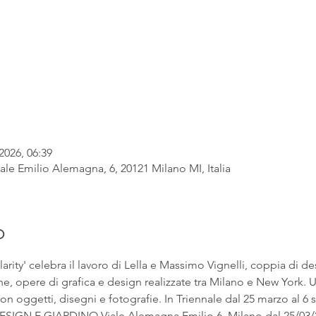
2026, 06:39
ale Emilio Alemagna, 6, 20121 Milano MI, Italia
o
rity' celebra il lavoro di Lella e Massimo Vignelli, coppia di de
ne, opere di grafica e design realizzate tra Milano e New York. U
con oggetti, disegni e fotografie. In Triennale dal 25 marzo al 6 
GN E GIARDINO Viale Alemagna Emilio 6, Milano dal 25/03/20