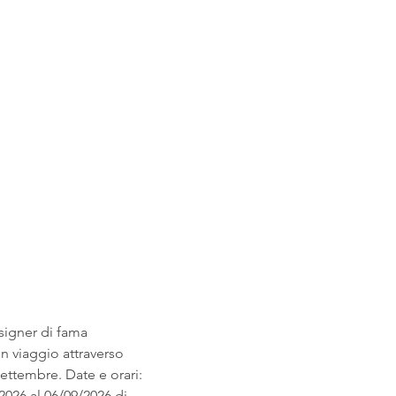
signer di fama 
n viaggio attraverso 
settembre. Date e orari: 
26 al 06/09/2026 di 