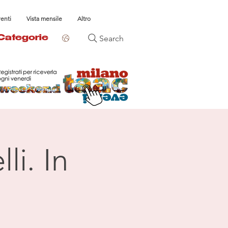
venti
Vista mensile
Altro
Search
Categorie
li. In