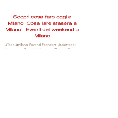
Scopri cosa fare oggi a
Milano
Cosa fare stasera a
Milano Eventi del weekend a
Milano
#Taac #milano #eventi #concerti #spettacoli
#rassegne #bambini #mostre #fotografia
#feste #mercati #fiere #teatro #giochi #locali
#serate #incontri #manifestazioni #sport
#negozi #sport #visiteguidate #convegni
#corsi #cibo
#vino
#shopping #serate
#milanoeventioggi #milanoeventiweekend
#milanoeventinavigli #eventimilanostasera
#mercatinimilano #eventimilano
#cosafareoggi #cosafaremilano.
N.B. Milano Eventi Taac non ha alcuna
responsabilità sull'eventuale annullamento,
variazione o sospensione di un evento, non
essendo mai uno degli organizzatori degli