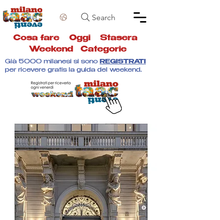
Search
Cosa fare
Oggi
Stasera
Weekend
Categorie
Già 5000 milanesi si sono
REGISTRATI
per ricevere gratis la guida del weekend.