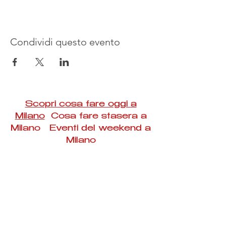
Condividi questo evento
Scopri cosa fare oggi a
Milano
Cosa fare stasera a
Milano Eventi del weekend a
Milano
#Taac #milano #eventi #concerti #spettacoli
#rassegne #bambini #mostre #fotografia
#feste #mercati #fiere #teatro #giochi #locali
#serate #incontri #manifestazioni #sport
#negozi #sport #visiteguidate #convegni
#corsi #cibo
#vino
#shopping #serate
#milanoeventioggi #milanoeventiweekend
#milanoeventinavigli #eventimilanostasera