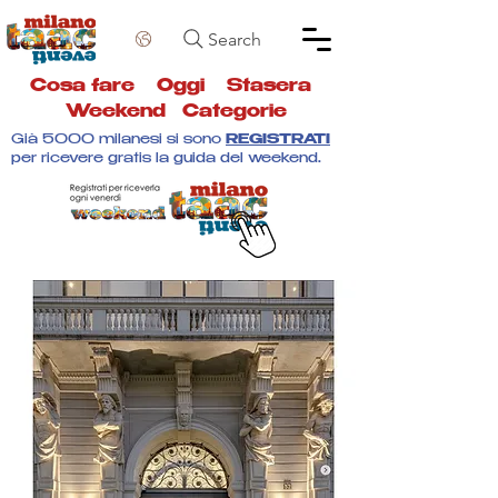
Search
Cosa fare
Oggi
Stasera
Weekend
Categorie
Già 5000 milanesi si sono
REGISTRATI
per ricevere gratis la guida del weekend.