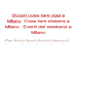
Scopri cosa fare oggi a
Milano
Cosa fare stasera a
Milano Eventi del weekend a
Milano
#Taac #milano #eventi #concerti #spettacoli
#rassegne #bambini #mostre #fotografia
#feste #mercati #fiere #teatro #giochi #locali
#serate #incontri #manifestazioni #sport
#negozi #sport #visiteguidate #convegni
#corsi #cibo
#vino
#shopping #serate
#milanoeventioggi #milanoeventiweekend
#milanoeventinavigli #eventimilanostasera
#mercatinimilano #eventimilano
#cosafareoggi #cosafaremilano.
N.B. Milano Eventi Taac non ha alcuna
responsabilità sull'eventuale annullamento,
variazione o sospensione di un evento, non
essendo mai uno degli organizzatori degli