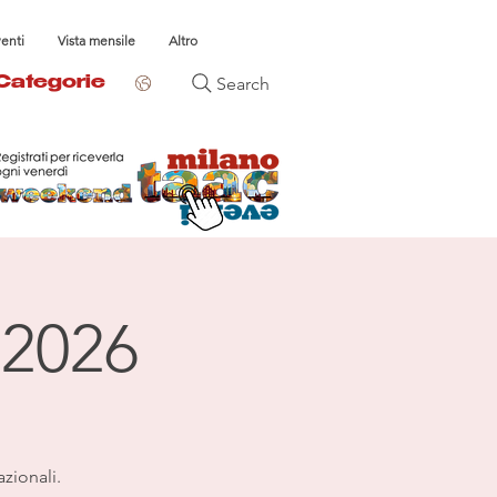
venti
Vista mensile
Altro
Search
Categorie
 2026
azionali.