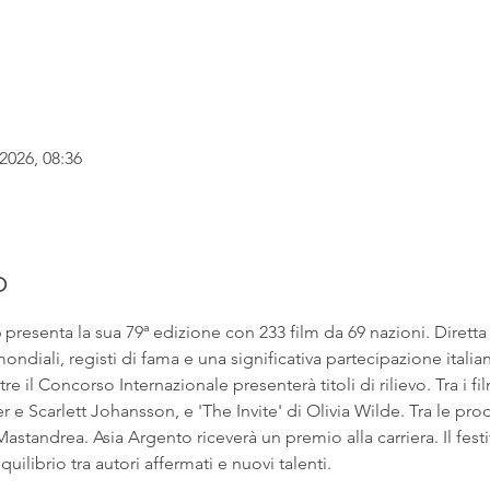
2026, 08:36
o
6 presenta la sua 79ª edizione con 233 film da 69 nazioni. Dirett
ndiali, registi di fama e una significativa partecipazione italian
e il Concorso Internazionale presenterà titoli di rilievo. Tra i fil
 Scarlett Johansson, e 'The Invite' di Olivia Wilde. Tra le prod
astandrea. Asia Argento riceverà un premio alla carriera. Il fest
uilibrio tra autori affermati e nuovi talenti.