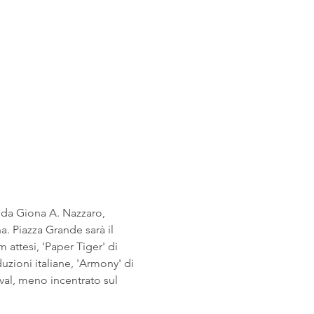
a da Giona A. Nazzaro, 
a. Piazza Grande sarà il 
m attesi, 'Paper Tiger' di 
uzioni italiane, 'Armony' di 
ival, meno incentrato sul 