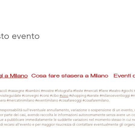
sto evento
i a Milano
Cosa fare stasera a Milano Eventi 
coli #rassegne #bambini #mostre #fotografia #feste #mercati #fiere #teatro #giochi #
#visiteguidate #convegni #corsi #cibo
#vino
#shopping #serate #milanoeventioggi #
sera #mercatinimilano #eventimilano #cosafareoggi #cosafaremilano.
responsabilità sull'eventuale annullamento, variazione o sospensione di un evento
gior parte dei casi, avendo raccolta le informazioni autonomamente senza avere un con
 a pubblicare immediatamente le suddette variazioni nel momento stesso in cui ne 
a di recarsi all'evento e per maggior risucrezza di contattare eventualmente gli organiz