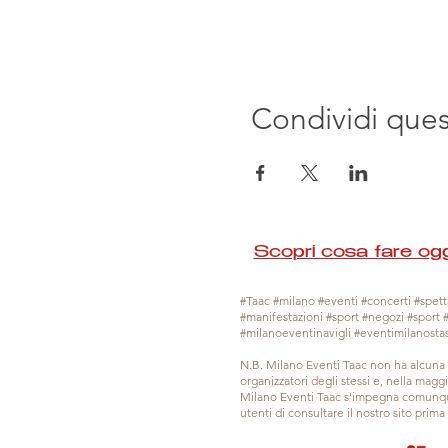
Condividi que
Scopri cosa fare ogg
#Taac #milano #eventi #concerti #spetta
#manifestazioni #sport #negozi #sport 
#milanoeventinavigli #eventimilanosta
N.B. Milano Eventi Taac non ha alcuna 
organizzatori degli stessi e, nella mag
Milano Eventi Taac s'impegna comunque
utenti di consultare il nostro sito prim