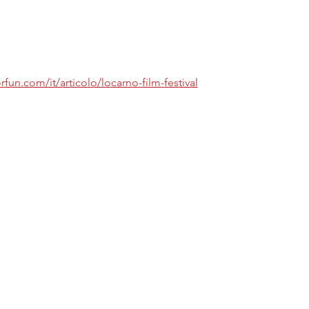
fun.com/it/articolo/locarno-film-festival