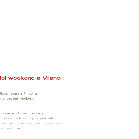
del weekend a Milano
locali #serate #incontri
milanoeventiweekend
, non essendo mai uno degli
tatto diretto con gli organizzatori.
venisse informato. Preghiamo i nostri
zatori stessi.