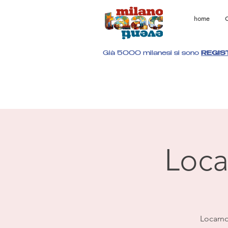
home
C
Già 5000 milanesi si sono
REGIS
Loca
Locarno 