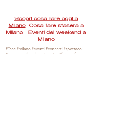
Scopri cosa fare oggi a
Milano
Cosa fare stasera a
Milano Eventi del weekend a
Milano
#Taac #milano #eventi #concerti #spettacoli
#rassegne #bambini #mostre #fotografia
#feste #mercati #fiere #teatro #giochi #locali
#serate #incontri #manifestazioni #sport
#negozi #sport #visiteguidate #convegni
#corsi #cibo
#vino
#shopping #serate
#milanoeventioggi #milanoeventiweekend
#milanoeventinavigli #eventimilanostasera
#mercatinimilano #eventimilano
#cosafareoggi #cosafaremilano.
N.B. Milano Eventi Taac non ha alcuna
responsabilità sull'eventuale annullamento,
variazione o sospensione di un evento, non
essendo mai uno degli organizzatori degli