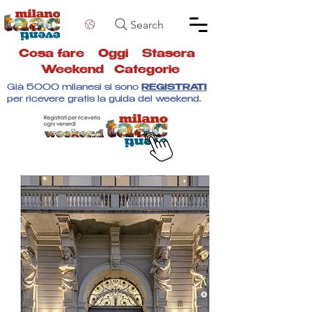
Search
Cosa fare
Oggi
Stasera
Weekend
Categorie
Già 5000 milanesi si sono
REGISTRATI
per ricevere gratis la guida del weekend.