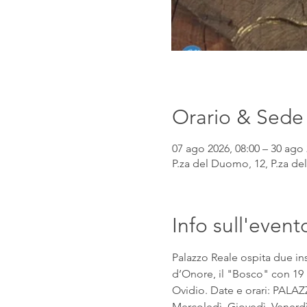
Orario & Sede
07 ago 2026, 08:00 – 30 ago 
P.za del Duomo, 12, P.za del
Info sull'event
Palazzo Reale ospita due insta
d’Onore, il "Bosco" con 19 al
Ovidio. Date e orari: PALAZ
Mercoledì, Giovedì, Venerdì