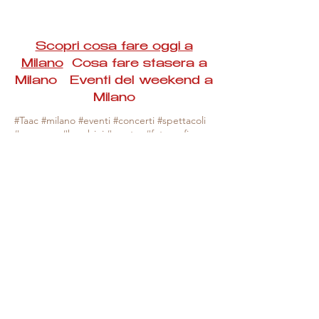
Scopri cosa fare oggi a
Milano
Cosa fare stasera a
Milano Eventi del weekend a
Milano
#Taac #milano #eventi #concerti #spettacoli
#rassegne #bambini #mostre #fotografia
#feste #mercati #fiere #teatro #giochi #locali
#serate #incontri #manifestazioni #sport
#negozi #sport #visiteguidate #convegni
#corsi #cibo
#vino
#shopping #serate
#milanoeventioggi #milanoeventiweekend
#milanoeventinavigli #eventimilanostasera
#mercatinimilano #eventimilano
#cosafareoggi #cosafaremilano.
N.B. Milano Eventi Taac non ha alcuna
responsabilità sull'eventuale annullamento,
variazione o sospensione di un evento, non
essendo mai uno degli organizzatori degli