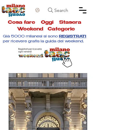
Search
Cosa fare
Oggi
Stasera
Weekend
Categorie
Già 5000 milanesi si sono
REGISTRATI
per ricevere gratis la guida del weekend.