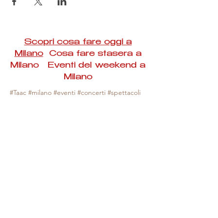
Scopri cosa fare oggi a
Milano
Cosa fare stasera a
Milano Eventi del weekend a
Milano
#Taac #milano #eventi #concerti #spettacoli
#rassegne #bambini #mostre #fotografia
#feste #mercati #fiere #teatro #giochi #locali
#serate #incontri #manifestazioni #sport
#negozi #sport #visiteguidate #convegni
#corsi #cibo
#vino
#shopping #serate
#milanoeventioggi #milanoeventiweekend
#milanoeventinavigli #eventimilanostasera
#mercatinimilano #eventimilano
#cosafareoggi #cosafaremilano.
N.B. Milano Eventi Taac non ha alcuna
responsabilità sull'eventuale annullamento,
variazione o sospensione di un evento, non