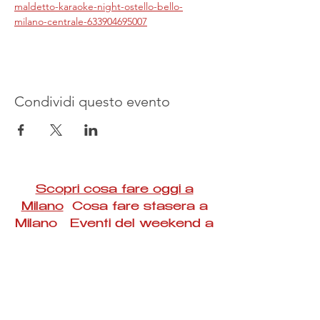
maldetto-karaoke-night-ostello-bello-
milano-centrale-633904695007
Condividi questo evento
Scopri cosa fare oggi a
Milano
Cosa fare stasera a
Milano Eventi del weekend a
Milano
#Taac #milano #eventi #concerti #spettacoli
#rassegne #bambini #mostre #fotografia
#feste #mercati #fiere #teatro #giochi #locali
#serate #incontri #manifestazioni #sport
#negozi #sport #visiteguidate #convegni