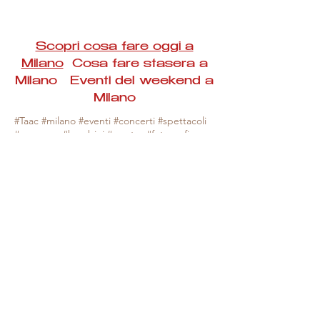
Scopri cosa fare oggi a
Milano
Cosa fare stasera a
Milano Eventi del weekend a
Milano
#Taac #milano #eventi #concerti #spettacoli
#rassegne #bambini #mostre #fotografia
#feste #mercati #fiere #teatro #giochi #locali
#serate #incontri #manifestazioni #sport
#negozi #sport #visiteguidate #convegni
#corsi #cibo
#vino
#shopping #serate
#milanoeventioggi #milanoeventiweekend
#milanoeventinavigli #eventimilanostasera
#mercatinimilano #eventimilano
#cosafareoggi #cosafaremilano.
N.B. Milano Eventi Taac non ha alcuna
responsabilità sull'eventuale annullamento,
variazione o sospensione di un evento, non
essendo mai uno degli organizzatori degli