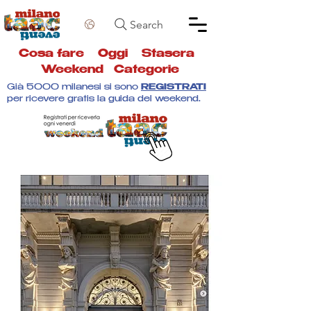
Search
Cosa fare
Oggi
Stasera
Weekend
Categorie
Già 5000 milanesi si sono
REGISTRATI
per ricevere gratis la guida del weekend.