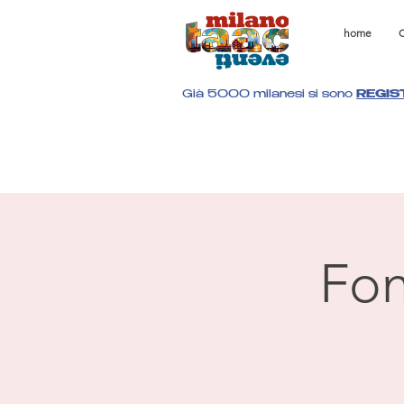
home
C
Già 5000 milanesi si sono
REGIS
Fon