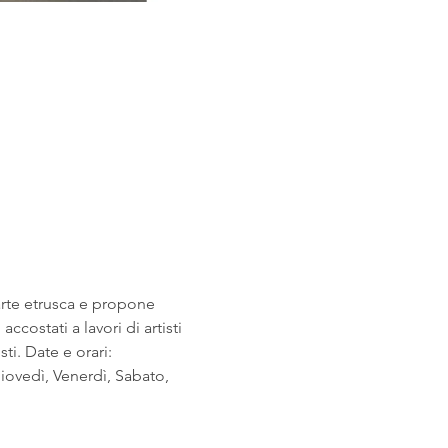
arte etrusca e propone 
costati a lavori di artisti 
i. Date e orari: 
ovedì, Venerdì, Sabato, 