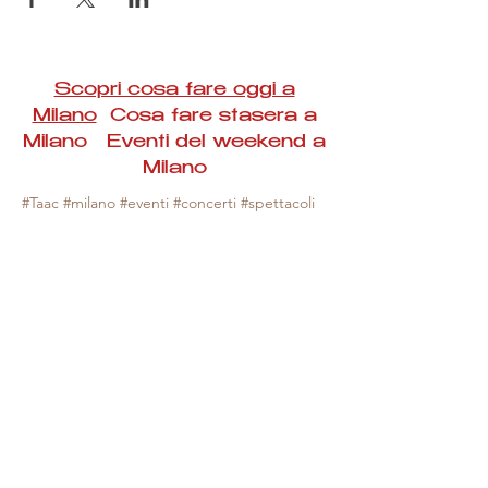
Scopri cosa fare oggi a
Milano
Cosa fare stasera a
Milano Eventi del weekend a
Milano
#Taac #milano #eventi #concerti #spettacoli
#rassegne #bambini #mostre #fotografia
#feste #mercati #fiere #teatro #giochi #locali
#serate #incontri #manifestazioni #sport
#negozi #sport #visiteguidate #convegni
#corsi #cibo
#vino
#shopping #serate
#milanoeventioggi #milanoeventiweekend
#milanoeventinavigli #eventimilanostasera
#mercatinimilano #eventimilano
#cosafareoggi #cosafaremilano.
N.B. Milano Eventi Taac non ha alcuna
responsabilità sull'eventuale annullamento,
variazione o sospensione di un evento, non