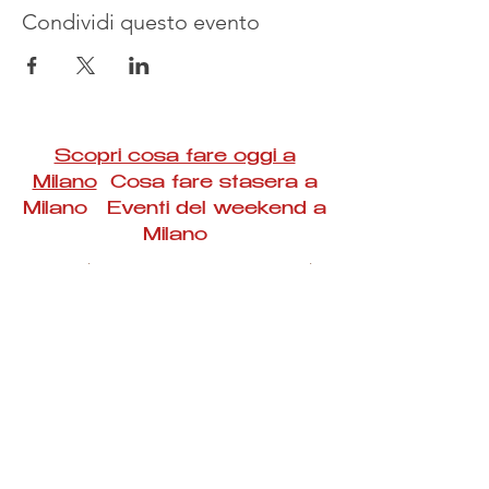
Condividi questo evento
Scopri cosa fare oggi a
Milano
Cosa fare stasera a
Milano Eventi del weekend a
Milano
#Taac #milano #eventi #concerti #spettacoli
#rassegne #bambini #mostre #fotografia
#feste #mercati #fiere #teatro #giochi #locali
#serate #incontri #manifestazioni #sport
#negozi #sport #visiteguidate #convegni
#corsi #cibo
#vino
#shopping #serate
#milanoeventioggi #milanoeventiweekend
#milanoeventinavigli #eventimilanostasera
#mercatinimilano #eventimilano
#cosafareoggi #cosafaremilano.