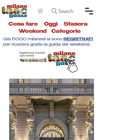
Search
Cosa fare
Oggi
Stasera
Weekend
Categorie
Già 5000 milanesi si sono
REGISTRATI
per ricevere gratis la guida del weekend.