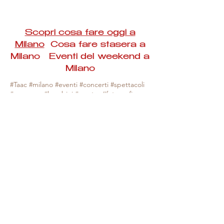
Scopri cosa fare oggi a
Milano
Cosa fare stasera a
Milano Eventi del weekend a
Milano
#Taac #milano #eventi #concerti #spettacoli
#rassegne #bambini #mostre #fotografia
#feste #mercati #fiere #teatro #giochi #locali
#serate #incontri #manifestazioni #sport
#negozi #sport #visiteguidate #convegni
#corsi #cibo
#vino
#shopping #serate
#milanoeventioggi #milanoeventiweekend
#milanoeventinavigli #eventimilanostasera
#mercatinimilano #eventimilano
#cosafareoggi #cosafaremilano.
N.B. Milano Eventi Taac non ha alcuna
responsabilità sull'eventuale annullamento,
variazione o sospensione di un evento, non
essendo mai uno degli organizzatori degli