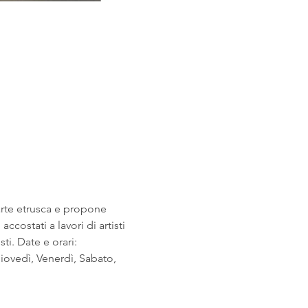
arte etrusca e propone 
costati a lavori di artisti 
i. Date e orari: 
ovedì, Venerdì, Sabato, 