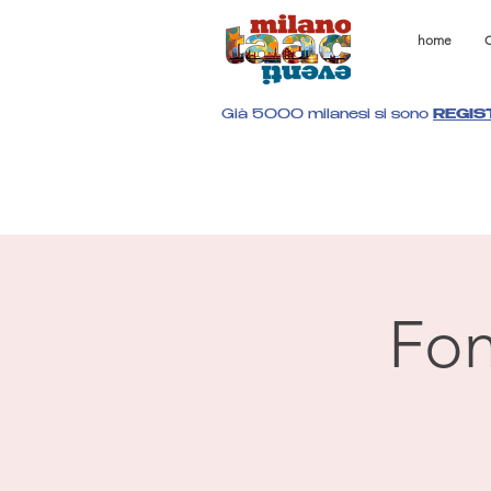
home
C
Già 5000 milanesi si sono
REGIS
Fon