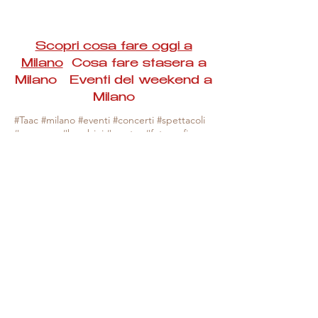
Scopri cosa fare oggi a
Milano
Cosa fare stasera a
Milano Eventi del weekend a
Milano
#Taac #milano #eventi #concerti #spettacoli
#rassegne #bambini #mostre #fotografia
#feste #mercati #fiere #teatro #giochi #locali
#serate #incontri #manifestazioni #sport
#negozi #sport #visiteguidate #convegni
#corsi #cibo
#vino
#shopping #serate
#milanoeventioggi #milanoeventiweekend
#milanoeventinavigli #eventimilanostasera
#mercatinimilano #eventimilano
#cosafareoggi #cosafaremilano.
N.B. Milano Eventi Taac non ha alcuna
responsabilità sull'eventuale annullamento,
variazione o sospensione di un evento, non
essendo mai uno degli organizzatori degli