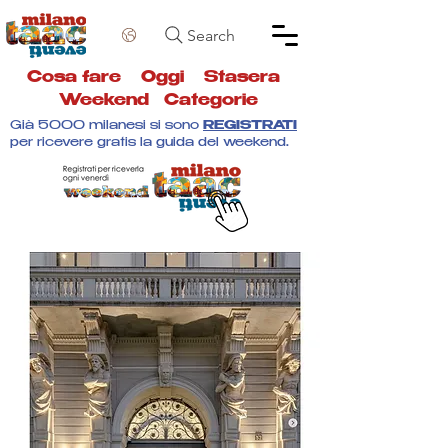
Search
Cosa fare
Oggi
Stasera
Weekend
Categorie
Già 5000 milanesi si sono
REGISTRATI
per ricevere gratis la guida del weekend.