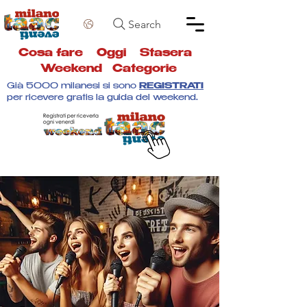
Search
Cosa fare
Oggi
Stasera
Weekend
Categorie
Già 5000 milanesi si sono
REGISTRATI
per ricevere gratis la guida del weekend.