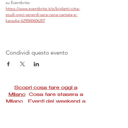
su Eventbrite: 
https://www.eventbrite.it/e/biglietti-citta-
studi-ogni-venerdi-sera-cena-cantata-e-
karaoke-629060606207
Condividi questo evento
Scopri cosa fare oggi a
Milano
Cosa fare stasera a
Milano Eventi del weekend a
Milano
#Taac #milano #eventi #concerti #spettacoli
#rassegne #bambini #mostre #fotografia