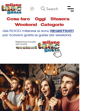
Search
Cosa fare
Oggi
Stasera
Weekend
Categorie
Già 5000 milanesi si sono
REGISTRATI
per ricevere gratis la guida del weekend.