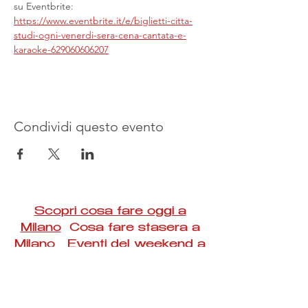
su Eventbrite: 
https://www.eventbrite.it/e/biglietti-citta-
studi-ogni-venerdi-sera-cena-cantata-e-
karaoke-629060606207
Condividi questo evento
Scopri cosa fare oggi a
Milano
Cosa fare stasera a
Milano Eventi del weekend a
Milano
#Taac #milano #eventi #concerti #spettacoli
#rassegne #bambini #mostre #fotografia