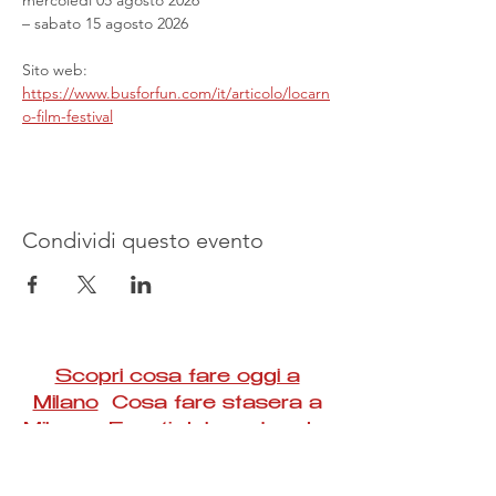
mercoledì 05 agosto 2026
– sabato 15 agosto 2026
Sito web: 
https://www.busforfun.com/it/articolo/locarn
o-film-festival
Condividi questo evento
Scopri cosa fare oggi a
Milano
Cosa fare stasera a
Milano Eventi del weekend a
Milano
#Taac #milano #eventi #concerti #spettacoli