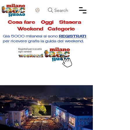
Search
Cosa fare
Oggi
Stasera
Weekend
Categorie
Già 5000 milanesi si sono
REGISTRATI
per ricevere gratis la guida del weekend.