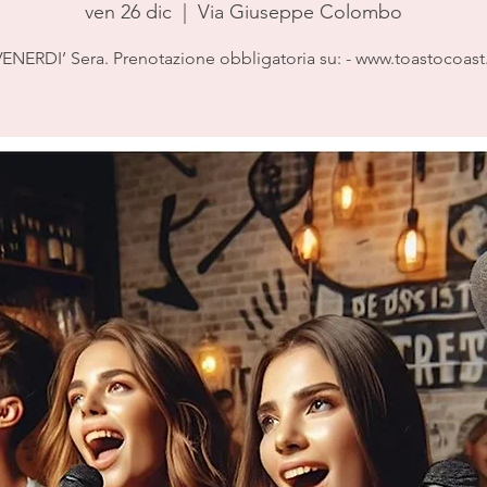
ven 26 dic
  |  
Via Giuseppe Colombo
ENERDI’ Sera. Prenotazione obbligatoria su: - www.toastocoast.it