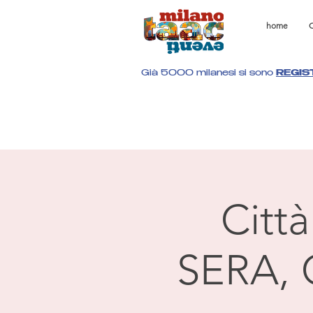
home
C
Già 5000 milanesi si sono
REGIS
Citt
SERA, 