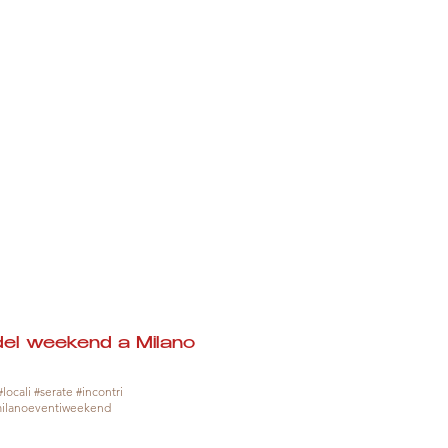
del weekend a Milano
locali #serate #incontri
milanoeventiweekend