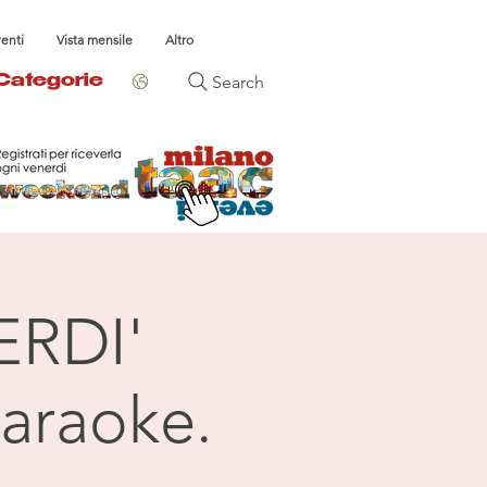
venti
Vista mensile
Altro
Search
Categorie
ERDI'
araoke.