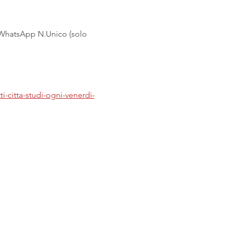
- WhatsApp N.Unico (solo 
ti-citta-studi-ogni-venerdi-