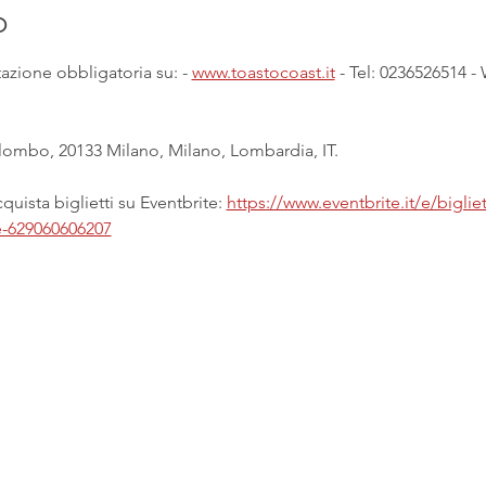
o
zione obbligatoria su: - 
www.toastocoast.it
 - Tel: 0236526514 
ombo, 20133 Milano, Milano, Lombardia, IT.
uista biglietti su Eventbrite: 
https://www.eventbrite.it/e/bigliet
e-629060606207