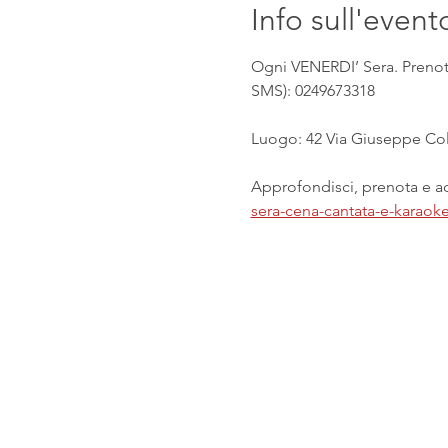
Info sull'event
Ogni VENERDI’ Sera. Prenota
SMS): 0249673318
Luogo: 42 Via Giuseppe Col
Approfondisci, prenota e acq
sera-cena-cantata-e-karaok