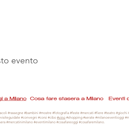
sto evento
i a Milano
Cosa fare stasera a Milano Eventi 
coli #rassegne #bambini #mostre #fotografia #feste #mercati #fiere #teatro #giochi #
#visiteguidate #convegni #corsi #cibo
#vino
#shopping #serate #milanoeventioggi #
sera #mercatinimilano #eventimilano #cosafareoggi #cosafaremilano.