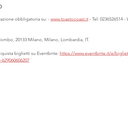
o
zione obbligatoria su: - 
www.toastocoast.it
 - Tel: 0236526514 
ombo, 20133 Milano, Milano, Lombardia, IT.
uista biglietti su Eventbrite: 
https://www.eventbrite.it/e/bigliet
e-629060606207