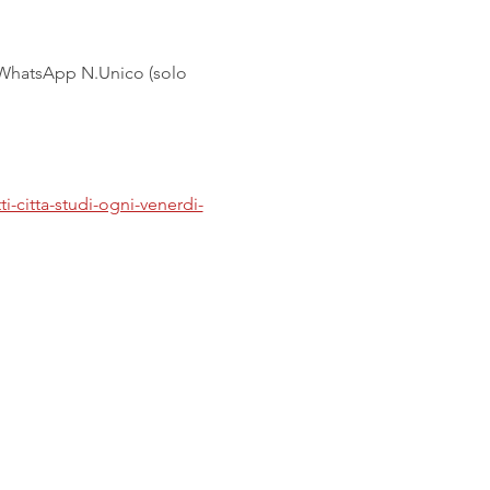
- WhatsApp N.Unico (solo 
ti-citta-studi-ogni-venerdi-