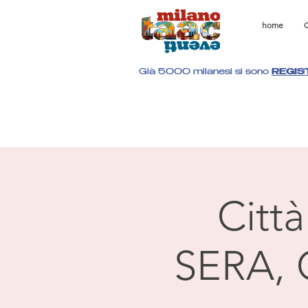
home
C
Già 5000 milanesi si sono
REGIS
Citt
SERA, 