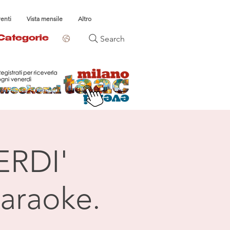
venti
Vista mensile
Altro
Search
Categorie
ERDI'
araoke.