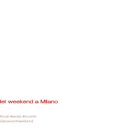
del weekend a Milano
locali #serate #incontri
milanoeventiweekend