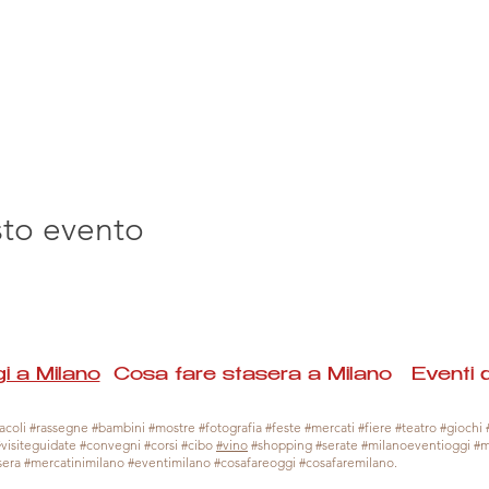
sto evento
i a Milano
Cosa fare stasera a Milano Eventi 
coli #rassegne #bambini #mostre #fotografia #feste #mercati #fiere #teatro #giochi #
#visiteguidate #convegni #corsi #cibo
#vino
#shopping #serate #milanoeventioggi #
sera #mercatinimilano #eventimilano #cosafareoggi #cosafaremilano.