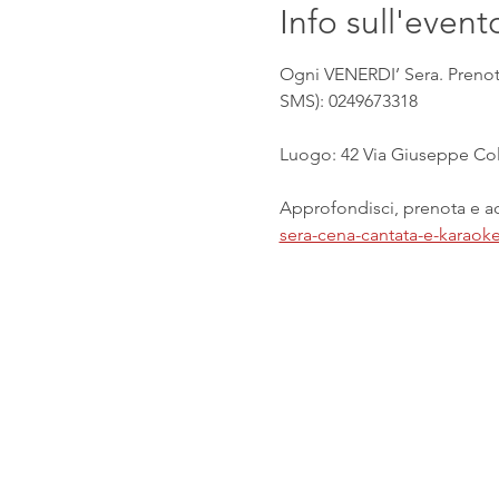
Info sull'event
Ogni VENERDI’ Sera. Prenota
SMS): 0249673318
Luogo: 42 Via Giuseppe Col
Approfondisci, prenota e acq
sera-cena-cantata-e-karaok