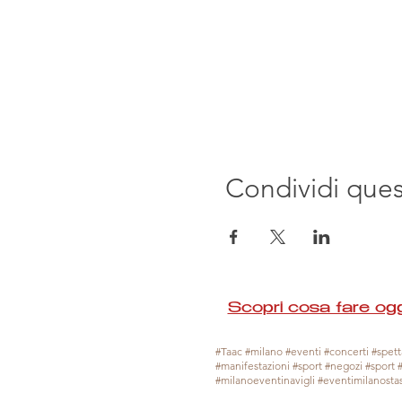
Condividi que
Scopri cosa fare ogg
#Taac #milano #eventi #concerti #spetta
#manifestazioni #sport #negozi #sport 
#milanoeventinavigli #eventimilanosta