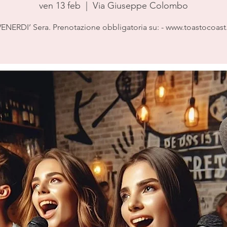
ven 13 feb
  |  
Via Giuseppe Colombo
ENERDI’ Sera. Prenotazione obbligatoria su: - www.toastocoast.it