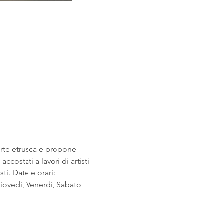
arte etrusca e propone 
costati a lavori di artisti 
i. Date e orari: 
ovedì, Venerdì, Sabato, 