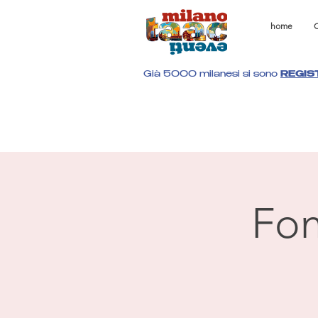
home
C
Già 5000 milanesi si sono
REGIS
Fon