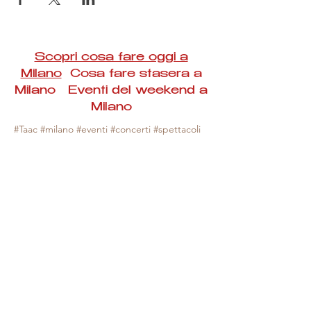
Scopri cosa fare oggi a
Milano
Cosa fare stasera a
Milano Eventi del weekend a
Milano
#Taac #milano #eventi #concerti #spettacoli
#rassegne #bambini #mostre #fotografia
#feste #mercati #fiere #teatro #giochi #locali
#serate #incontri #manifestazioni #sport
#negozi #sport #visiteguidate #convegni
#corsi #cibo
#vino
#shopping #serate
#milanoeventioggi #milanoeventiweekend
#milanoeventinavigli #eventimilanostasera
#mercatinimilano #eventimilano
#cosafareoggi #cosafaremilano.
N.B. Milano Eventi Taac non ha alcuna
responsabilità sull'eventuale annullamento,
variazione o sospensione di un evento, non