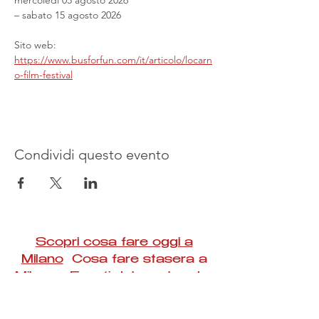
mercoledì 05 agosto 2026
– sabato 15 agosto 2026
Sito web: 
https://www.busforfun.com/it/articolo/locarn
o-film-festival
Condividi questo evento
Scopri cosa fare oggi a
Milano
Cosa fare stasera a
Milano Eventi del weekend a
Milano
#Taac #milano #eventi #concerti #spettacoli