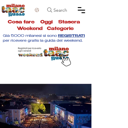
Search
Cosa fare
Oggi
Stasera
Weekend
Categorie
Già 5000 milanesi si sono
REGISTRATI
per ricevere gratis la guida del weekend.