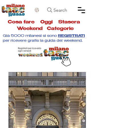
Search
Cosa fare
Oggi
Stasera
Weekend
Categorie
Già 5000 milanesi si sono
REGISTRATI
per ricevere gratis la guida del weekend.