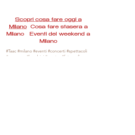
Scopri cosa fare oggi a
Milano
Cosa fare stasera a
Milano Eventi del weekend a
Milano
#Taac #milano #eventi #concerti #spettacoli
#rassegne #bambini #mostre #fotografia
#feste #mercati #fiere #teatro #giochi #locali
#serate #incontri #manifestazioni #sport
#negozi #sport #visiteguidate #convegni
#corsi #cibo
#vino
#shopping #serate
#milanoeventioggi #milanoeventiweekend
#milanoeventinavigli #eventimilanostasera
#mercatinimilano #eventimilano
#cosafareoggi #cosafaremilano.
N.B. Milano Eventi Taac non ha alcuna
responsabilità sull'eventuale annullamento,
variazione o sospensione di un evento, non
essendo mai uno degli organizzatori degli