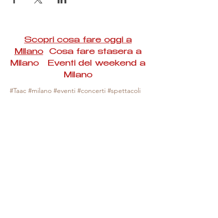
Scopri cosa fare oggi a
Milano
Cosa fare stasera a
Milano Eventi del weekend a
Milano
#Taac #milano #eventi #concerti #spettacoli
#rassegne #bambini #mostre #fotografia
#feste #mercati #fiere #teatro #giochi #locali
#serate #incontri #manifestazioni #sport
#negozi #sport #visiteguidate #convegni
#corsi #cibo
#vino
#shopping #serate
#milanoeventioggi #milanoeventiweekend
#milanoeventinavigli #eventimilanostasera
#mercatinimilano #eventimilano
#cosafareoggi #cosafaremilano.
N.B. Milano Eventi Taac non ha alcuna
responsabilità sull'eventuale annullamento,
variazione o sospensione di un evento, non