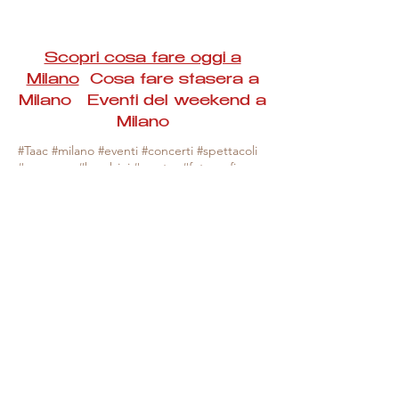
Scopri cosa fare oggi a
Milano
Cosa fare stasera a
Milano Eventi del weekend a
Milano
#Taac #milano #eventi #concerti #spettacoli
#rassegne #bambini #mostre #fotografia
#feste #mercati #fiere #teatro #giochi #locali
#serate #incontri #manifestazioni #sport
#negozi #sport #visiteguidate #convegni
#corsi #cibo
#vino
#shopping #serate
#milanoeventioggi #milanoeventiweekend
#milanoeventinavigli #eventimilanostasera
#mercatinimilano #eventimilano
#cosafareoggi #cosafaremilano.
N.B. Milano Eventi Taac non ha alcuna
responsabilità sull'eventuale annullamento,
variazione o sospensione di un evento, non
essendo mai uno degli organizzatori degli