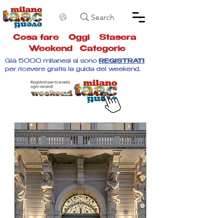
Search
Cosa fare
Oggi
Stasera
Weekend
Categorie
Già 5000 milanesi si sono
REGISTRATI
per ricevere gratis la guida del weekend.