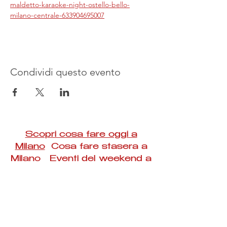
maldetto-karaoke-night-ostello-bello-
milano-centrale-633904695007
Condividi questo evento
Scopri cosa fare oggi a
Milano
Cosa fare stasera a
Milano Eventi del weekend a
Milano
#Taac #milano #eventi #concerti #spettacoli
#rassegne #bambini #mostre #fotografia
#feste #mercati #fiere #teatro #giochi #locali
#serate #incontri #manifestazioni #sport
#negozi #sport #visiteguidate #convegni