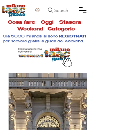
Search
Cosa fare
Oggi
Stasera
Weekend
Categorie
Già 5000 milanesi si sono
REGISTRATI
per ricevere gratis la guida del weekend.