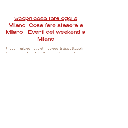
Scopri cosa fare oggi a
Milano
Cosa fare stasera a
Milano Eventi del weekend a
Milano
#Taac #milano #eventi #concerti #spettacoli
#rassegne #bambini #mostre #fotografia
#feste #mercati #fiere #teatro #giochi #locali
#serate #incontri #manifestazioni #sport
#negozi #sport #visiteguidate #convegni
#corsi #cibo
#vino
#shopping #serate
#milanoeventioggi #milanoeventiweekend
#milanoeventinavigli #eventimilanostasera
#mercatinimilano #eventimilano
#cosafareoggi #cosafaremilano.
N.B. Milano Eventi Taac non ha alcuna
responsabilità sull'eventuale annullamento,
variazione o sospensione di un evento, non
essendo mai uno degli organizzatori degli