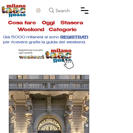
Search
Cosa fare
Oggi
Stasera
Weekend
Categorie
Già 5000 milanesi si sono
REGISTRATI
per ricevere gratis la guida del weekend.