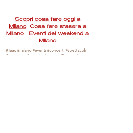
Scopri cosa fare oggi a
Milano
Cosa fare stasera a
Milano Eventi del weekend a
Milano
#Taac #milano #eventi #concerti #spettacoli
#rassegne #bambini #mostre #fotografia
#feste #mercati #fiere #teatro #giochi #locali
#serate #incontri #manifestazioni #sport
#negozi #sport #visiteguidate #convegni
#corsi #cibo
#vino
#shopping #serate
#milanoeventioggi #milanoeventiweekend
#milanoeventinavigli #eventimilanostasera
#mercatinimilano #eventimilano
#cosafareoggi #cosafaremilano.
N.B. Milano Eventi Taac non ha alcuna
responsabilità sull'eventuale annullamento,
variazione o sospensione di un evento, non
essendo mai uno degli organizzatori degli