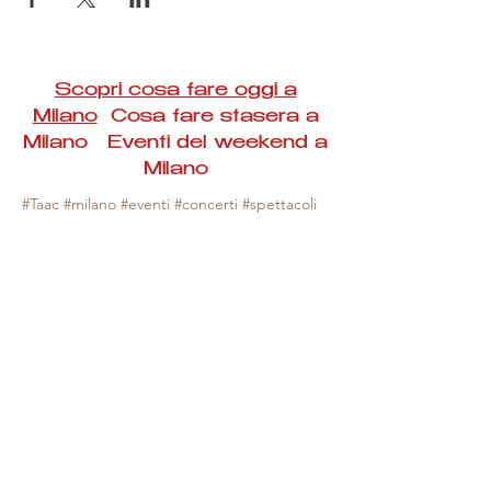
Scopri cosa fare oggi a
Milano
Cosa fare stasera a
Milano Eventi del weekend a
Milano
#Taac #milano #eventi #concerti #spettacoli
#rassegne #bambini #mostre #fotografia
#feste #mercati #fiere #teatro #giochi #locali
#serate #incontri #manifestazioni #sport
#negozi #sport #visiteguidate #convegni
#corsi #cibo
#vino
#shopping #serate
#milanoeventioggi #milanoeventiweekend
#milanoeventinavigli #eventimilanostasera
#mercatinimilano #eventimilano
#cosafareoggi #cosafaremilano.
N.B. Milano Eventi Taac non ha alcuna
responsabilità sull'eventuale annullamento,
variazione o sospensione di un evento, non