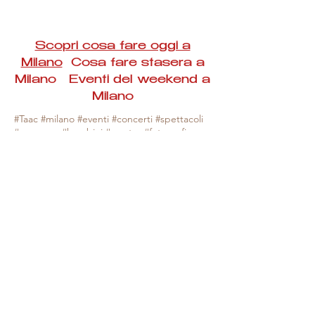
Scopri cosa fare oggi a
Milano
Cosa fare stasera a
Milano Eventi del weekend a
Milano
#Taac #milano #eventi #concerti #spettacoli
#rassegne #bambini #mostre #fotografia
#feste #mercati #fiere #teatro #giochi #locali
#serate #incontri #manifestazioni #sport
#negozi #sport #visiteguidate #convegni
#corsi #cibo
#vino
#shopping #serate
#milanoeventioggi #milanoeventiweekend
#milanoeventinavigli #eventimilanostasera
#mercatinimilano #eventimilano
#cosafareoggi #cosafaremilano.
N.B. Milano Eventi Taac non ha alcuna
responsabilità sull'eventuale annullamento,
variazione o sospensione di un evento, non
essendo mai uno degli organizzatori degli