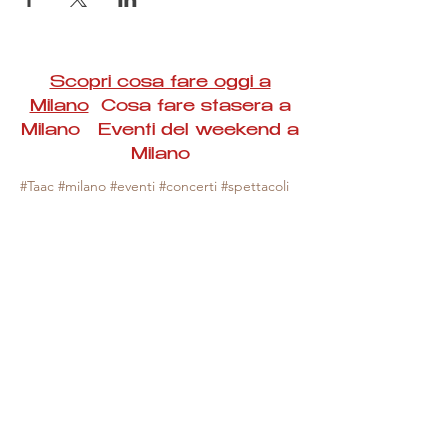
Scopri cosa fare oggi a
Milano
Cosa fare stasera a
Milano Eventi del weekend a
Milano
#Taac #milano #eventi #concerti #spettacoli
#rassegne #bambini #mostre #fotografia
#feste #mercati #fiere #teatro #giochi #locali
#serate #incontri #manifestazioni #sport
#negozi #sport #visiteguidate #convegni
#corsi #cibo
#vino
#shopping #serate
#milanoeventioggi #milanoeventiweekend
#milanoeventinavigli #eventimilanostasera
#mercatinimilano #eventimilano
#cosafareoggi #cosafaremilano.
N.B. Milano Eventi Taac non ha alcuna
responsabilità sull'eventuale annullamento,
variazione o sospensione di un evento, non