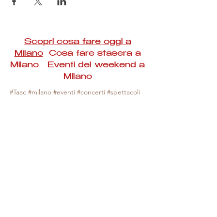
Scopri cosa fare oggi a
Milano
Cosa fare stasera a
Milano Eventi del weekend a
Milano
#Taac #milano #eventi #concerti #spettacoli
#rassegne #bambini #mostre #fotografia
#feste #mercati #fiere #teatro #giochi #locali
#serate #incontri #manifestazioni #sport
#negozi #sport #visiteguidate #convegni
#corsi #cibo
#vino
#shopping #serate
#milanoeventioggi #milanoeventiweekend
#milanoeventinavigli #eventimilanostasera
#mercatinimilano #eventimilano
#cosafareoggi #cosafaremilano.
N.B. Milano Eventi Taac non ha alcuna
responsabilità sull'eventuale annullamento,
variazione o sospensione di un evento, non