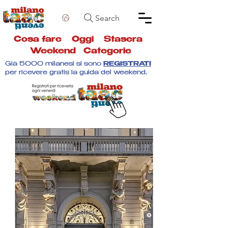
Search
Cosa fare
Oggi
Stasera
Weekend
Categorie
Già 5000 milanesi si sono
REGISTRATI
per ricevere gratis la guida del weekend.