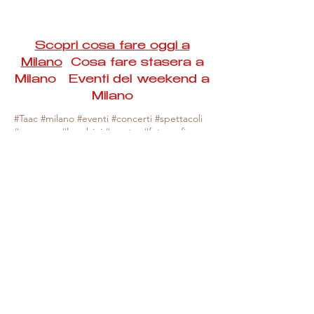
Scopri cosa fare oggi a
Milano
Cosa fare stasera a
Milano Eventi del weekend a
Milano
#Taac #milano #eventi #concerti #spettacoli
#rassegne #bambini #mostre #fotografia
#feste #mercati #fiere #teatro #giochi #locali
#serate #incontri #manifestazioni #sport
#negozi #sport #visiteguidate #convegni
#corsi #cibo
#vino
#shopping #serate
#milanoeventioggi #milanoeventiweekend
#milanoeventinavigli #eventimilanostasera
#mercatinimilano #eventimilano
#cosafareoggi #cosafaremilano.
N.B. Milano Eventi Taac non ha alcuna
responsabilità sull'eventuale annullamento,
variazione o sospensione di un evento, non
essendo mai uno degli organizzatori degli