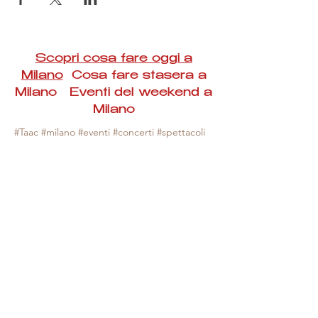
Scopri cosa fare oggi a
Milano
Cosa fare stasera a
Milano Eventi del weekend a
Milano
#Taac #milano #eventi #concerti #spettacoli
#rassegne #bambini #mostre #fotografia
#feste #mercati #fiere #teatro #giochi #locali
#serate #incontri #manifestazioni #sport
#negozi #sport #visiteguidate #convegni
#corsi #cibo
#vino
#shopping #serate
#milanoeventioggi #milanoeventiweekend
#milanoeventinavigli #eventimilanostasera
#mercatinimilano #eventimilano
#cosafareoggi #cosafaremilano.
N.B. Milano Eventi Taac non ha alcuna
responsabilità sull'eventuale annullamento,
variazione o sospensione di un evento, non