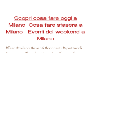
Scopri cosa fare oggi a
Milano
Cosa fare stasera a
Milano Eventi del weekend a
Milano
#Taac #milano #eventi #concerti #spettacoli
#rassegne #bambini #mostre #fotografia
#feste #mercati #fiere #teatro #giochi #locali
#serate #incontri #manifestazioni #sport
#negozi #sport #visiteguidate #convegni
#corsi #cibo
#vino
#shopping #serate
#milanoeventioggi #milanoeventiweekend
#milanoeventinavigli #eventimilanostasera
#mercatinimilano #eventimilano
#cosafareoggi #cosafaremilano.
N.B. Milano Eventi Taac non ha alcuna
responsabilità sull'eventuale annullamento,
variazione o sospensione di un evento, non
essendo mai uno degli organizzatori degli