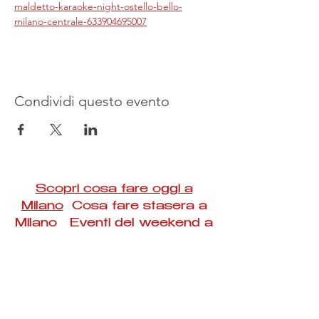
maldetto-karaoke-night-ostello-bello-
milano-centrale-633904695007
Condividi questo evento
Scopri cosa fare oggi a
Milano
Cosa fare stasera a
Milano Eventi del weekend a
Milano
#Taac #milano #eventi #concerti #spettacoli
#rassegne #bambini #mostre #fotografia
#feste #mercati #fiere #teatro #giochi #locali
#serate #incontri #manifestazioni #sport
#negozi #sport #visiteguidate #convegni