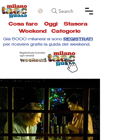
Search
Cosa fare
Oggi
Stasera
Weekend
Categorie
Già 5000 milanesi si sono
REGISTRATI
per ricevere gratis la guida del weekend.