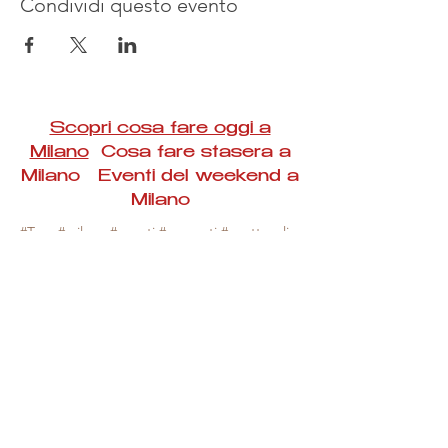
Condividi questo evento
Scopri cosa fare oggi a
Milano
Cosa fare stasera a
Milano Eventi del weekend a
Milano
#Taac #milano #eventi #concerti #spettacoli
#rassegne #bambini #mostre #fotografia
#feste #mercati #fiere #teatro #giochi #locali
#serate #incontri #manifestazioni #sport
#negozi #sport #visiteguidate #convegni
#corsi #cibo
#vino
#shopping #serate
#milanoeventioggi #milanoeventiweekend
#milanoeventinavigli #eventimilanostasera
#mercatinimilano #eventimilano
#cosafareoggi #cosafaremilano.
N.B. Milano Eventi Taac non ha alcuna