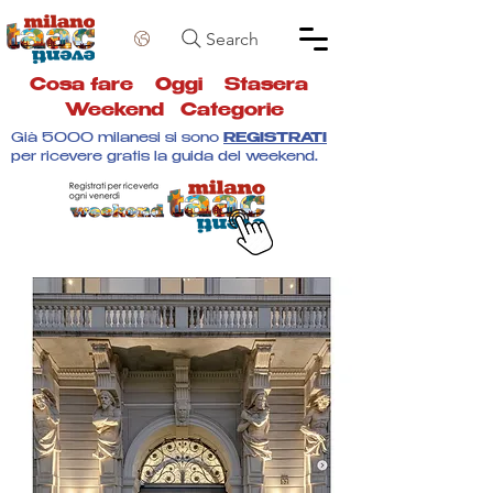
Search
Cosa fare
Oggi
Stasera
Weekend
Categorie
Già 5000 milanesi si sono
REGISTRATI
per ricevere gratis la guida del weekend.