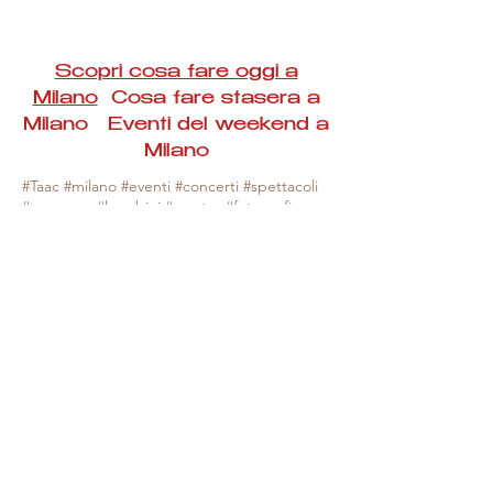
Scopri cosa fare oggi a
Milano
Cosa fare stasera a
Milano Eventi del weekend a
Milano
#Taac #milano #eventi #concerti #spettacoli
#rassegne #bambini #mostre #fotografia
#feste #mercati #fiere #teatro #giochi #locali
#serate #incontri #manifestazioni #sport
#negozi #sport #visiteguidate #convegni
#corsi #cibo
#vino
#shopping #serate
#milanoeventioggi #milanoeventiweekend
#milanoeventinavigli #eventimilanostasera
#mercatinimilano #eventimilano
#cosafareoggi #cosafaremilano.
N.B. Milano Eventi Taac non ha alcuna
responsabilità sull'eventuale annullamento,
variazione o sospensione di un evento, non
essendo mai uno degli organizzatori degli