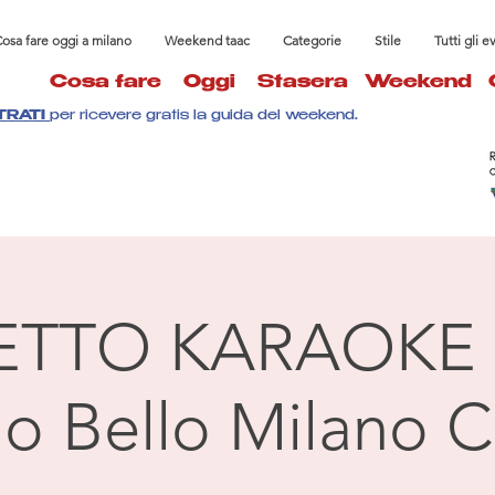
osa fare oggi a milano
Weekend taac
Categorie
Stile
Tutti gli e
Cosa fare
Oggi
Stasera
Weekend
TRATI
per ricevere gratis la guida del weekend.
ETTO KARAOKE 
llo Bello Milano C