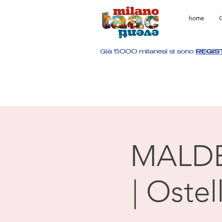
home
C
Già 5000 milanesi si sono
REGIS
MALD
| Oste