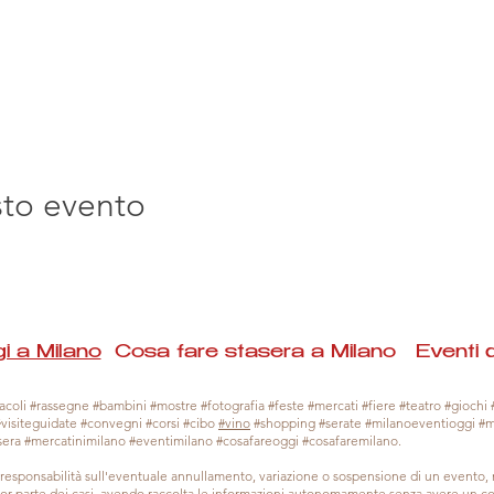
sto evento
i a Milano
Cosa fare stasera a Milano Eventi 
coli #rassegne #bambini #mostre #fotografia #feste #mercati #fiere #teatro #giochi #
#visiteguidate #convegni #corsi #cibo
#vino
#shopping #serate #milanoeventioggi #
sera #mercatinimilano #eventimilano #cosafareoggi #cosafaremilano.
responsabilità sull'eventuale annullamento, variazione o sospensione di un evento
gior parte dei casi, avendo raccolta le informazioni autonomamente senza avere un con