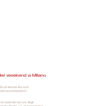
del weekend a Milano
locali #serate #incontri
milanoeventiweekend
, non essendo mai uno degli
tatto diretto con gli organizzatori.