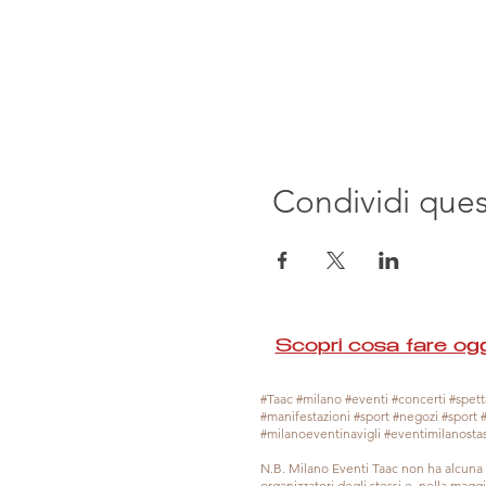
Condividi que
Scopri cosa fare ogg
#Taac #milano #eventi #concerti #spetta
#manifestazioni #sport #negozi #sport 
#milanoeventinavigli #eventimilanosta
N.B. Milano Eventi Taac non ha alcuna 
organizzatori degli stessi e, nella mag