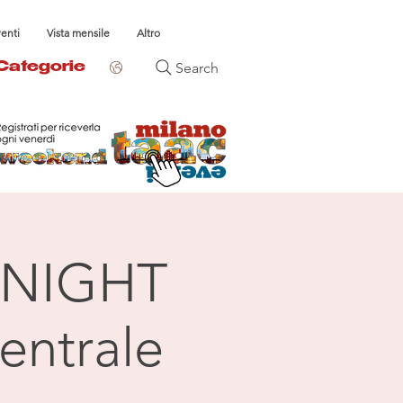
venti
Vista mensile
Altro
Search
Categorie
NIGHT
entrale