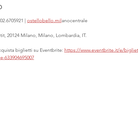
o
02.6705921 | 
ostellobello.mil
anocentrale
it, 20124 Milano, Milano, Lombardia, IT.
uista biglietti su Eventbrite: 
https://www.eventbrite.it/e/biglie
ale-633904695007