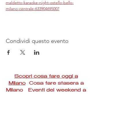
maldetto-karaoke-night-ostello-bello-
milano-centrale-633904695007
Condividi questo evento
Scopri cosa fare oggi a
Milano
Cosa fare stasera a
Milano Eventi del weekend a
Milano
#Taac #milano #eventi #concerti #spettacoli
#rassegne #bambini #mostre #fotografia
#feste #mercati #fiere #teatro #giochi #locali
#serate #incontri #manifestazioni #sport
#negozi #sport #visiteguidate #convegni