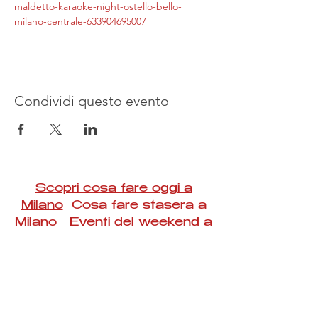
maldetto-karaoke-night-ostello-bello-
milano-centrale-633904695007
Condividi questo evento
Scopri cosa fare oggi a
Milano
Cosa fare stasera a
Milano Eventi del weekend a
Milano
#Taac #milano #eventi #concerti #spettacoli
#rassegne #bambini #mostre #fotografia
#feste #mercati #fiere #teatro #giochi #locali
#serate #incontri #manifestazioni #sport
#negozi #sport #visiteguidate #convegni