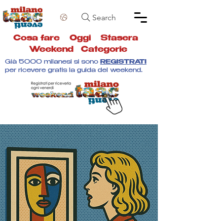
Search
Cosa fare
Oggi
Stasera
Weekend
Categorie
Già 5000 milanesi si sono
REGISTRATI
per ricevere gratis la guida del weekend.