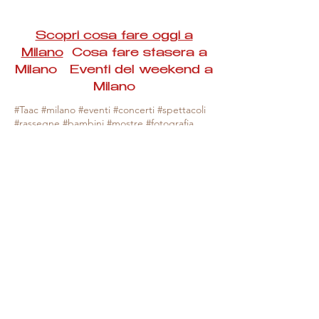
Scopri cosa fare oggi a
Milano
Cosa fare stasera a
Milano Eventi del weekend a
Milano
#Taac #milano #eventi #concerti #spettacoli
#rassegne #bambini #mostre #fotografia
#feste #mercati #fiere #teatro #giochi #locali
#serate #incontri #manifestazioni #sport
#negozi #sport #visiteguidate #convegni
#corsi #cibo
#vino
#shopping #serate
#milanoeventioggi #milanoeventiweekend
#milanoeventinavigli #eventimilanostasera
#mercatinimilano #eventimilano
#cosafareoggi #cosafaremilano.
N.B. Milano Eventi Taac non ha alcuna
responsabilità sull'eventuale annullamento,
variazione o sospensione di un evento, non
essendo mai uno degli organizzatori degli
stessi e, nella maggior parte dei casi,