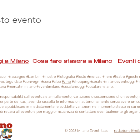
sto evento
i a Milano
Cosa fare stasera a Milano Eventi 
coli #rassegne #bambini #mostre #fotografia #feste #mercati #fiere #teatro #giochi #
#visiteguidate #convegni #corsi #cibo
#vino
#shopping #serate #milanoeventioggi #
sera #mercatinimilano #eventimilano #cosafareoggi #cosafaremilano.
responsabilità sull'eventuale annullamento, variazione o sospensione di un evento
gior parte dei casi, avendo raccolta le informazioni autonomamente senza avere un con
 a pubblicare immediatamente le suddette variazioni nel momento stesso in cui ne 
a di recarsi all'evento e per maggior risucrezza di contattare eventualmente gli organiz
© 2025 Milano Eventi taac -
redazione@mil