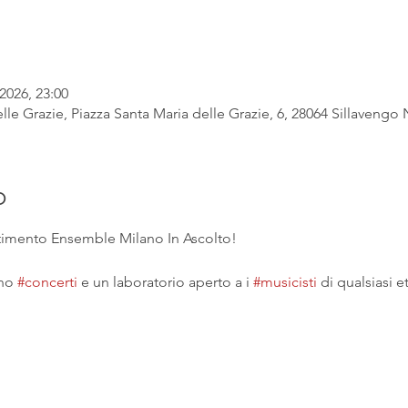
2026, 23:00
lle Grazie, Piazza Santa Maria delle Grazie, 6, 28064 Sillavengo N
o
ertimento Ensemble Milano In Ascolto!
no 
#concerti
 e un laboratorio aperto a i 
#musicisti
 di qualsiasi et