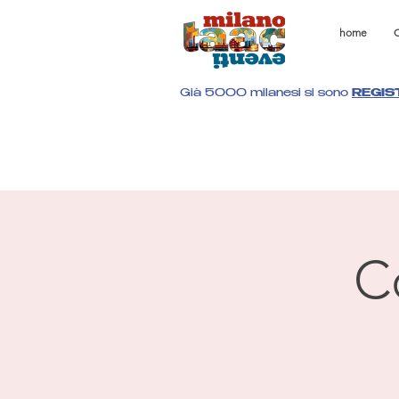
home
C
Già 5000 milanesi si sono
REGIS
C