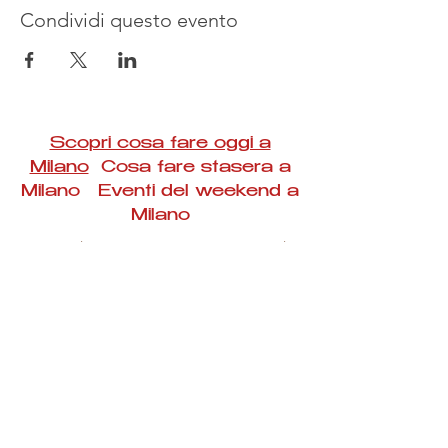
Condividi questo evento
Scopri cosa fare oggi a
Milano
Cosa fare stasera a
Milano Eventi del weekend a
Milano
#Taac #milano #eventi #concerti #spettacoli
#rassegne #bambini #mostre #fotografia
#feste #mercati #fiere #teatro #giochi #locali
#serate #incontri #manifestazioni #sport
#negozi #sport #visiteguidate #convegni
#corsi #cibo
#vino
#shopping #serate
#milanoeventioggi #milanoeventiweekend
#milanoeventinavigli #eventimilanostasera
#mercatinimilano #eventimilano
#cosafareoggi #cosafaremilano.