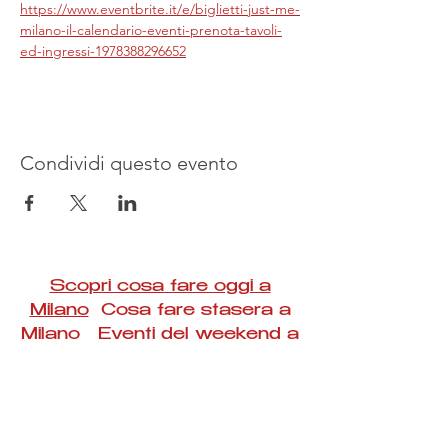
https://www.eventbrite.it/e/biglietti-just-me-
milano-il-calendario-eventi-prenota-tavoli-
ed-ingressi-1978388296652
Condividi questo evento
Scopri cosa fare oggi a
Milano
Cosa fare stasera a
Milano Eventi del weekend a
Milano
#Taac #milano #eventi #concerti #spettacoli
#rassegne #bambini #mostre #fotografia
#feste #mercati #fiere #teatro #giochi #locali
#serate #incontri #manifestazioni #sport