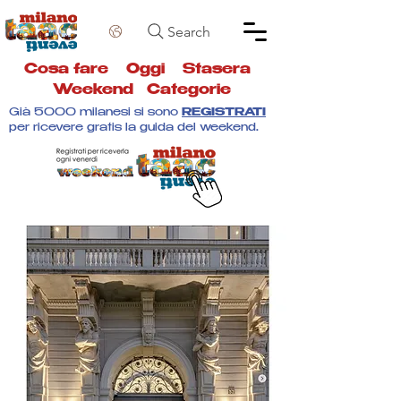
Search
Cosa fare
Oggi
Stasera
Weekend
Categorie
Già 5000 milanesi si sono
REGISTRATI
per ricevere gratis la guida del weekend.