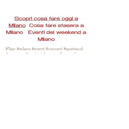
Scopri cosa fare oggi a
Milano
Cosa fare stasera a
Milano Eventi del weekend a
Milano
#Taac #milano #eventi #concerti #spettacoli
#rassegne #bambini #mostre #fotografia
#feste #mercati #fiere #teatro #giochi #locali
#serate #incontri #manifestazioni #sport
#negozi #sport #visiteguidate #convegni
#corsi #cibo
#vino
#shopping #serate
#milanoeventioggi #milanoeventiweekend
#milanoeventinavigli #eventimilanostasera
#mercatinimilano #eventimilano
#cosafareoggi #cosafaremilano.
N.B. Milano Eventi Taac non ha alcuna
responsabilità sull'eventuale annullamento,
variazione o sospensione di un evento, non
essendo mai uno degli organizzatori degli