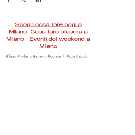
Scopri cosa fare oggi a
Milano
Cosa fare stasera a
Milano Eventi del weekend a
Milano
#Taac #milano #eventi #concerti #spettacoli
#rassegne #bambini #mostre #fotografia
#feste #mercati #fiere #teatro #giochi #locali
#serate #incontri #manifestazioni #sport
#negozi #sport #visiteguidate #convegni
#corsi #cibo
#vino
#shopping #serate
#milanoeventioggi #milanoeventiweekend
#milanoeventinavigli #eventimilanostasera
#mercatinimilano #eventimilano
#cosafareoggi #cosafaremilano.
N.B. Milano Eventi Taac non ha alcuna
responsabilità sull'eventuale annullamento,
variazione o sospensione di un evento, non